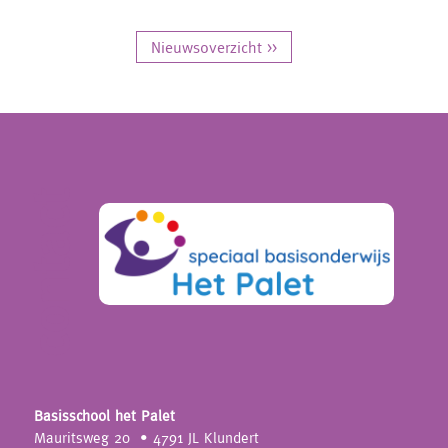
Nieuwsoverzicht >>
contact
Basisschool het Palet
Mauritsweg 20
• 4791 JL Klundert