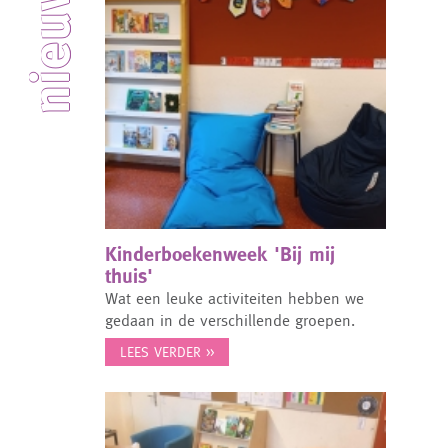
nieuws
Kinderboekenweek 'Bij mij
thuis'
Wat een leuke activiteiten hebben we
gedaan in de verschillende groepen.
LEES VERDER >>